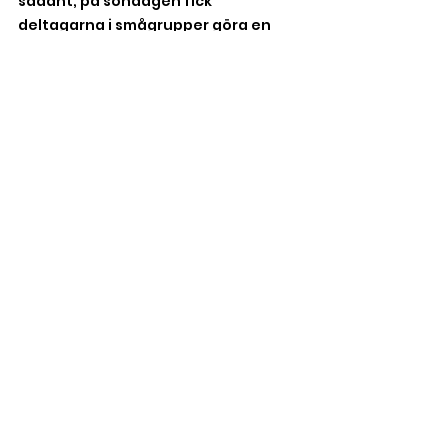
sådant, på söndagen fick 
deltagarna i smågrupper göra en 
praktisk övning, som var utformat 
för att få igång deras ljusdesign-
tänkande. Alla deltagarna verkade 
nöjda med de här två dagarna. Och 
det var jag också!
Kent Hägglund
Artiklar
Visa alla
Senaste inlägg