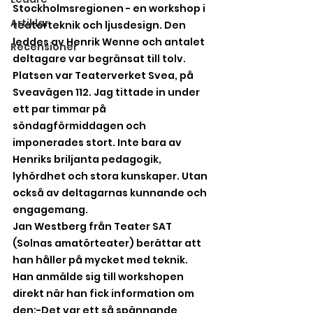
Stockholmsregionen - en workshop i 
Artiklar
teaterteknik och ljusdesign. Den 
leddes av Henrik Wenne och antalet 
Recensioner
deltagare var begränsat till tolv. 
Platsen var Teaterverket Svea, på 
Sveavägen 112. Jag tittade in under 
ett par timmar på 
söndagförmiddagen och 
imponerades stort. Inte bara av 
Henriks briljanta pedagogik, 
lyhördhet och stora kunskaper. Utan 
också av deltagarnas kunnande och 
engagemang. 
Jan Westberg från Teater SAT 
(Solnas amatörteater) berättar att 
han håller på mycket med teknik. 
Han anmälde sig till workshopen 
direkt när han fick information om 
den:-Det var ett så spännande 