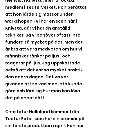
hemvist i Knivsta, men är också 
medlem i Teaterverket. Hon berättar 
att hon lärde sig massor under 
workshopen:-Vi har en scen här i 
Knivsta, där vi har en anställd 
tekniker. Så vi behöver oftast inte 
fundera så mycket på det. Men det 
är bra att vara medveten om hur vi 
människor tänker på ljus- och 
reagerar på ljus. Jag uppskattade 
också att det var så mycket praktik 
den andra dagen. Det va var 
givande att se vad man inte kunde 
göra och lära sig hur man kan lösa 
det på annat sätt.
Christofer Helleland kommer från 
Teater Fatal, som har sin premiär på 
sin första produktion i april. Han har 