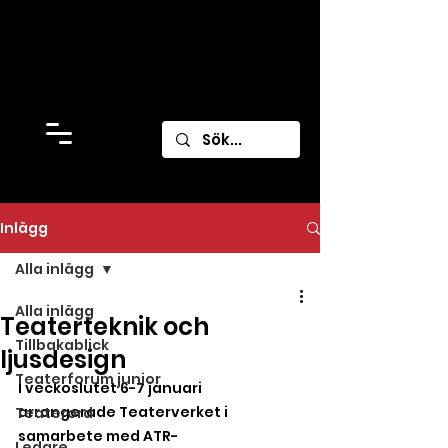
Inlägg
Alla inlägg
Alla inlägg
Teaterteknik och
Tillbakablick
ljusdesign
Teaterforum junior
I veckoslutet 6-7 januari 
arrangerade Teaterverket i 
Teaterord
samarbete med ATR-
Ledare