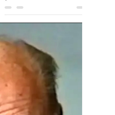
Tillbakablick
Tillbakablick 1749
Lovisa Ulrika (1720-82) kom från Preussen,
och var syster med Fredrik den store. 1744
giftes hon bort med den svenske
tronföljaren Adolf...