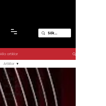
Alla artiklar
Artiklar
Alla
inlägg
Tillbakablick
Teaterforum
junior