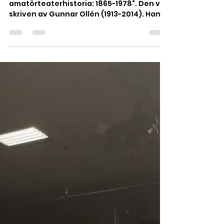
Tillbakablick
Tillbakablick 1948
År 1979 utkom "Svensk
amatörteaterhistoria: 1865-1978". Den var
skriven av Gunnar Ollén (1913-2014). Han
var en mångsidig person. En...