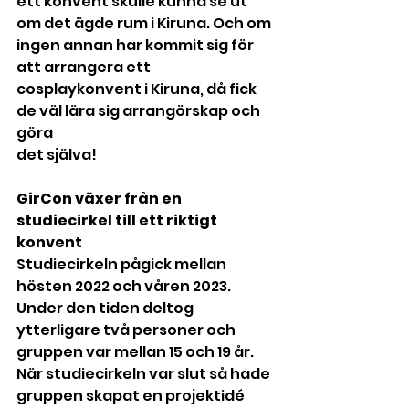
ett konvent skulle kunna se ut 
om det ägde rum i Kiruna. Och om 
ingen annan har kommit sig för 
att arrangera ett 
cosplaykonvent i Kiruna, då fick 
de väl lära sig arrangörskap och 
göra
det själva! 
GirCon växer från en 
studiecirkel till ett riktigt 
konvent 
Studiecirkeln pågick mellan 
hösten 2022 och våren 2023. 
Under den tiden deltog 
ytterligare två personer och 
gruppen var mellan 15 och 19 år. 
När studiecirkeln var slut så hade 
gruppen skapat en projektidé 