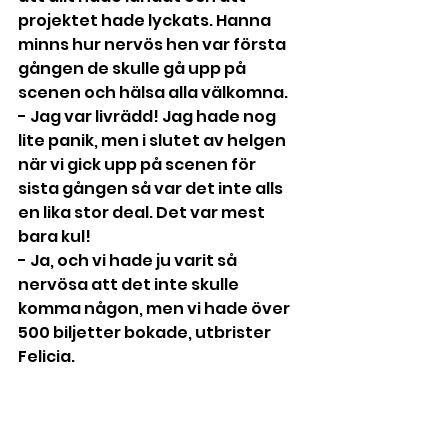
projektet hade lyckats. Hanna 
minns hur nervös hen var första 
gången de skulle gå upp på 
scenen och hälsa alla välkomna.
- Jag var livrädd! Jag hade nog 
lite panik, men i slutet av helgen 
när vi gick upp på scenen för 
sista gången så var det inte alls 
en lika stor deal. Det var mest 
bara kul!
- Ja, och vi hade ju varit så 
nervösa att det inte skulle 
komma någon, men vi hade över 
500 biljetter bokade, utbrister 
Felicia.