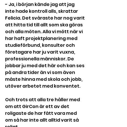
- Ja, i början kände jag att jag 
inte hade kontroll alls, skrattar 
Felicia. Det svåraste har nog varit 
att hitta tid till allt som ska göras 
och alla möten. Alla vi mött när vi 
har haft projektplanering med 
studieförbund, konsulter och 
företagare har ju varit vuxna, 
professionella människor. De 
jobbar ju med det här och kan ses 
på andra tider än vi som även 
måste hinna med skola och jobb, 
utöver arbetet med konventet. 
Och trots att alla tre håller med 
om att GirCon är ett av det 
roligaste de har fått vara med 
om så har inte allt alltid varit så 
roligt.