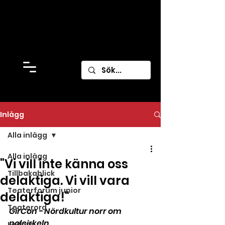
Inlägg
Alla inlägg
Alla inlägg
"Vi vill inte känna oss
Tillbakablick
delaktiga. Vi vill vara
Teaterforum junior
delaktiga!"
Teaterord
GirCon - Nördkultur norr om 
polcirkeln
Ledare