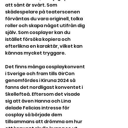
att sånt är svårt. Som 
skådespelare på teaterscenen 
förväntas du vara originell, tolka 
roller och skapa något utifrån dig 
själv. Som cosplayer kan du 
istället försöka kopiera och 
efterlikna en karaktär, vilket kan 
kännas mycket tryggare.
Det finns många cosplaykonvent 
i Sverige och fram tills GirCon 
genomfördes i Kiruna 2024 så 
fanns det nordligast konventet i 
Skellefteå. Eftersom det visade 
sig att även Hanna och Lina 
delade Felicias intresse för 
cosplay så började dem 
tillsammans att drömma om hur 