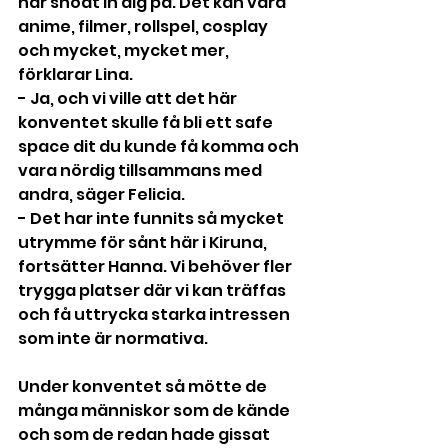
har snöat in dig på. Det kan vara 
anime, filmer, rollspel, cosplay 
och mycket, mycket mer, 
förklarar Lina.
- Ja, och vi ville att det här 
konventet skulle få bli ett safe 
space dit du kunde få komma och 
vara nördig tillsammans med 
andra, säger Felicia.
- Det har inte funnits så mycket 
utrymme för sånt här i Kiruna, 
fortsätter Hanna. Vi behöver fler 
trygga platser där vi kan träffas 
och få uttrycka starka intressen 
som inte är normativa.
Under konventet så mötte de 
många människor som de kände 
och som de redan hade gissat 