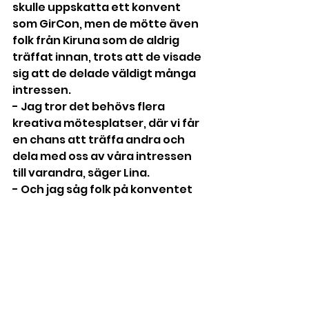
skulle uppskatta ett konvent 
som GirCon, men de mötte även 
folk från Kiruna som de aldrig 
träffat innan, trots att de visade 
sig att de delade väldigt många 
intressen.
- Jag tror det behövs flera 
kreativa mötesplatser, där vi får 
en chans att träffa andra och 
dela med oss av våra intressen 
till varandra, säger Lina.
- Och jag såg folk på konventet 
som annars brukar vara ganska 
blyga, berättar Felicia, men på 
GirCon kom de utklädda i cosplay 
och det hade jag inte väntat mig. 
Och det var väldigt blandade 
åldrar. Det finns nördar i alla 
åldrar, skrattar hen.