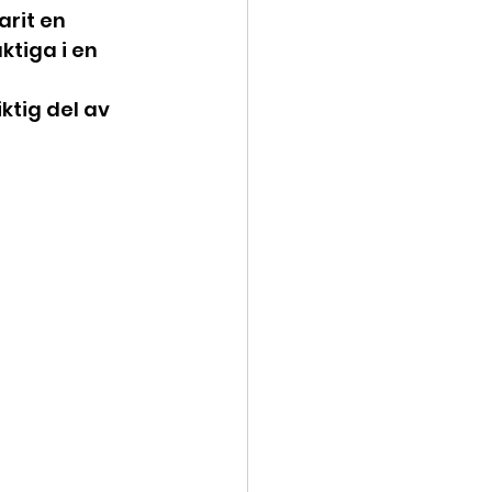
arit en 
tiga i en 
ktig del av 