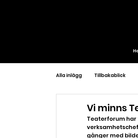
H
Alla inlägg
Tillbakablick
Vi minns T
Teaterforum har va
verksamhetschef.
gånger med bilder