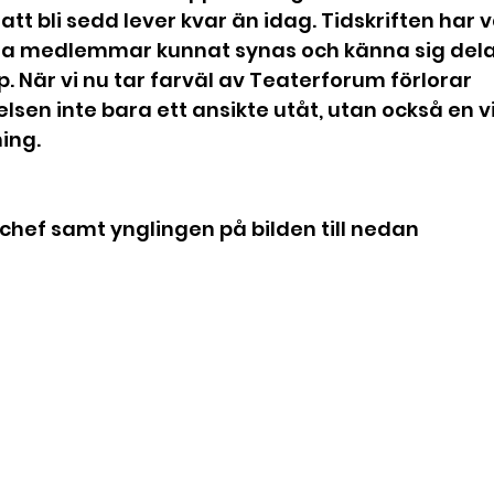
att bli sedd lever kvar än idag. Tidskriften har v
ra medlemmar kunnat synas och känna sig delak
 När vi nu tar farväl av Teaterforum förlorar 
sen inte bara ett ansikte utåt, utan också en vi
ing.
hef samt ynglingen på bilden till nedan