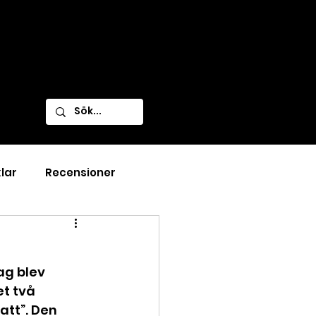
klar
Recensioner
ag blev 
t två 
tt”. Den 