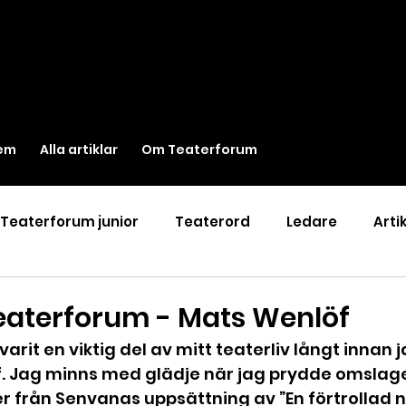
em
Alla artiklar
Om Teaterforum
Teaterforum junior
Teaterord
Ledare
Arti
eaterforum - Mats Wenlöf
rit en viktig del av mitt teaterliv långt innan j
 Jag minns med glädje när jag prydde omslage
 från Senvanas uppsättning av ”En förtrollad na