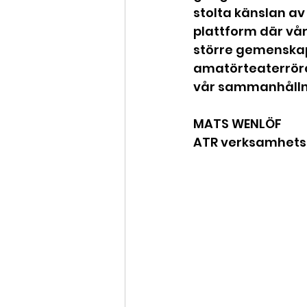
stolta känslan av 
plattform där vå
större gemenskap.
amatörteaterrörel
vår sammanhålln
MATS WENLÖF
ATR verksamhetsc