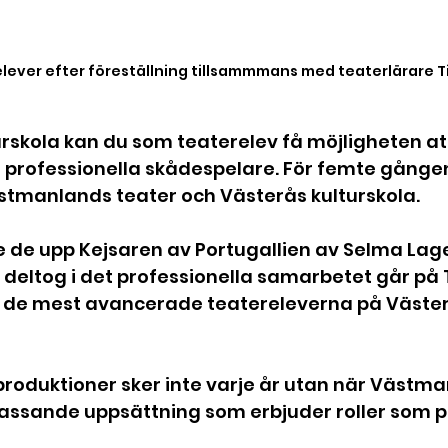
lever efter föreställning tillsammmans med teaterlärare 
rskola kan du som teaterelev få möjligheten att
professionella skådespelare. För femte gånge
manlands teater och Västerås kulturskola. 
de upp Kejsaren av Portugallien av Selma Lager
deltog i det professionella samarbetet går på T
ör de mest avancerade teatereleverna på Väster
oduktioner sker inte varje år utan när Västma
passande uppsättning som erbjuder roller som p