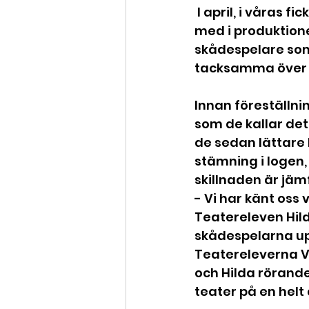
 I april, i våras fick jag se föreställningen samt träffa de teaterelever som var 
med i produktione
skådespelare som
tacksamma över u
Innan föreställni
som de kallar det,
de sedan lättare 
stämning i logen,
skillnaden är jäm
- Vi har känt oss
Teatereleven Hild
skådespelarna up
Teatereleverna Vi
och Hilda rörande
teater på en helt 