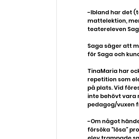
-Ibland har det (
mattelektion, men
teatereleven Sa
Saga säger att ma
för Saga och kund
TinaMaria har ock
repetition som el
på plats. Vid före
inte behövt vara m
pedagog/vuxen frå
-Om något händer
försöka ”lösa” pro
elev trampade sn