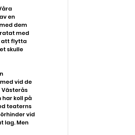
Våra 
av en 
en med dem 
pratat med 
tt flytta 
t skulle 
n 
 med vid de 
å Västerås 
har koll på 
ed teaterns 
örhinder vid 
t lag. Men 