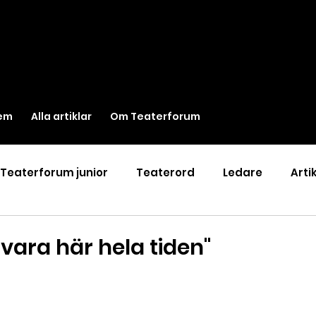
em
Alla artiklar
Om Teaterforum
Teaterforum junior
Teaterord
Ledare
Arti
u vara här hela tiden"