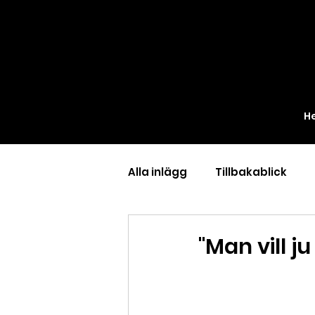
H
Alla inlägg
Tillbakablick
"Man vill j