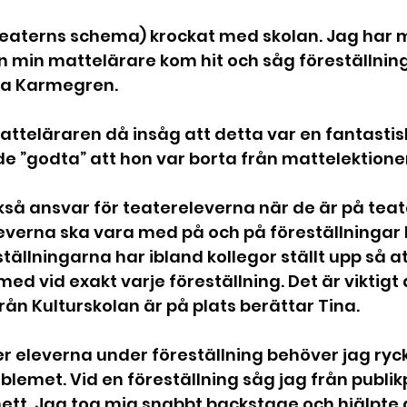
teaterns schema) krockat med skolan. Jag har m
 min mattelärare kom hit och såg föreställnin
ga Karmegren.
tteläraren då insåg att detta var en fantastis
e ”godta” att hon var borta från mattelektione
så ansvar för teatereleverna när de är på teate
everna ska vara med på och på föreställningar h
ställningarna har ibland kollegor ställt upp så a
ed vid exakt varje föreställning. Det är viktigt
n Kulturskolan är på plats berättar Tina.
 eleverna under föreställning behöver jag ryck
blemet. Vid en föreställning såg jag från publikp
ett. Jag tog mig snabbt backstage och hjälpte 