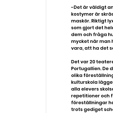
-Det är väldigt a
kostymer är skrä
maskör. Riktigt ly
som gjort det hel
dem och fråga hur
mycket när man ha
vara, att ha det s
Det var 20 teater
Portugallien. De 
olika föreställni
kulturskola lägge
alla elevers skol
repetitioner och 
föreställningar h
trots gediget sch