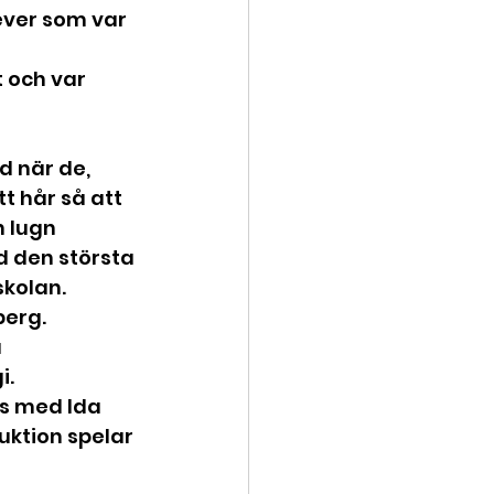
 och var 
d när de, 
t hår så att 
 lugn 
d den största 
skolan.
erg. 
 
i.
s med Ida 
uktion spelar 