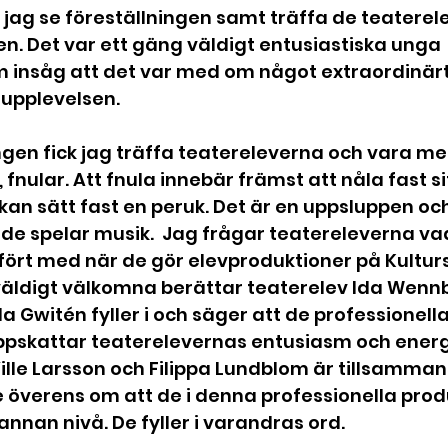
n. Det var ett gäng väldigt entusiastiska unga 
 insåg att det var med om något extraordinärt
pplevelsen.  
ngen fick jag träffa teatereleverna och vara me
 fnular. Att fnula innebär främst att nåla fast sit
kan sätt fast en peruk. Det är en uppsluppen och
 de spelar musik.  Jag frågar teatereleverna va
fört med när de gör elevproduktioner på Kultur
 väldigt välkomna berättar teaterelev Ida Wennb
a Gwitén fyller i och säger att de professionella
pskattar teaterelevernas entusiasm och energ
lle Larsson och Filippa Lundblom är tillsamman
 överens om att de i denna professionella prod
annan nivå. De fyller i varandras ord.