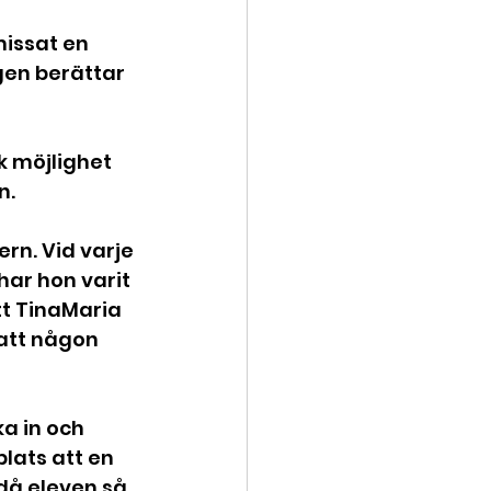
issat en 
gen berättar 
k möjlighet 
n.
rn. Vid varje 
ar hon varit 
tt TinaMaria 
 att någon 
a in och 
lats att en 
då eleven så 