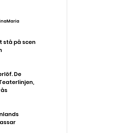
TinaMaria
 stå på scen 
n 
löf. De 
eaterlinjen, 
ås 
nlands 
assar 