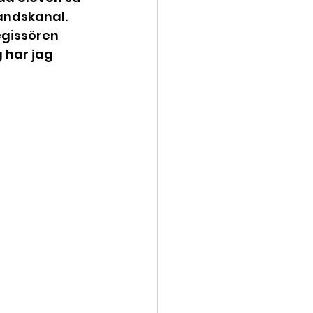
andskanal. 
egissören 
 har jag 