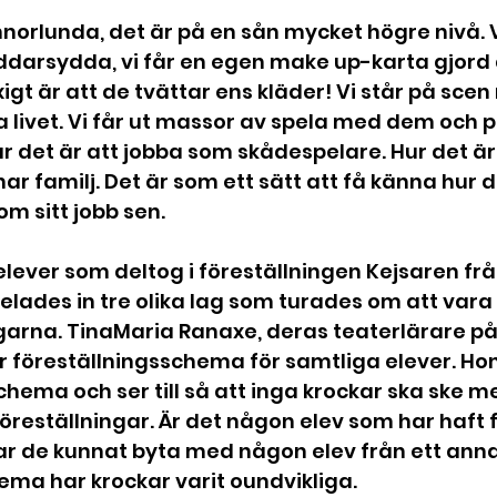
nnorlunda, det är på en sån mycket högre nivå. 
ddarsydda, vi får en egen make up-karta gjord 
xigt är att de tvättar ens kläder! Vi står på sc
a livet. Vi får ut massor av spela med dem och 
 det är att jobba som skådespelare. Hur det är a
r familj. Det är som ett sätt att få känna hur de
om sitt jobb sen. 
elever som deltog i föreställningen Kejsaren frå
delades in tre olika lag som turades om att vara
ngarna. TinaMaria Ranaxe, deras teaterlärare p
r föreställningsschema för samtliga elever. Hon 
schema och ser till så att inga krockar ska ske m
föreställningar. Är det någon elev som har haft f
ar de kunnat byta med någon elev från ett anna
ema har krockar varit oundvikliga.